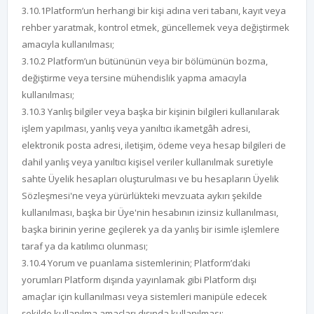
3.10.1Platform’un herhangi bir kişi adına veri tabanı, kayıt veya
rehber yaratmak, kontrol etmek, güncellemek veya değiştirmek
amacıyla kullanılması;
3.10.2 Platform’un bütününün veya bir bölümünün bozma,
değiştirme veya tersine mühendislik yapma amacıyla
kullanılması;
3.10.3 Yanlış bilgiler veya başka bir kişinin bilgileri kullanılarak
işlem yapılması, yanlış veya yanıltıcı ikametgâh adresi,
elektronik posta adresi, iletişim, ödeme veya hesap bilgileri de
dahil yanlış veya yanıltıcı kişisel veriler kullanılmak suretiyle
sahte Üyelik hesapları oluşturulması ve bu hesapların Üyelik
Sözleşmesi'ne veya yürürlükteki mevzuata aykırı şekilde
kullanılması, başka bir Üye'nin hesabının izinsiz kullanılması,
başka birinin yerine geçilerek ya da yanlış bir isimle işlemlere
taraf ya da katılımcı olunması;
3.10.4 Yorum ve puanlama sistemlerinin; Platform’daki
yorumları Platform dışında yayınlamak gibi Platform dışı
amaçlar için kullanılması veya sistemleri manipüle edecek
şekilde kullanılma amaçları dışında kullanılması;