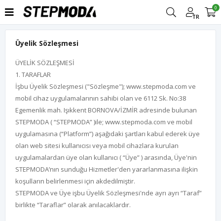
0
TR
Üyelik Sözleşmesi
ÜYELİK SÖZLEŞMESİ
1. TARAFLAR
İşbu Üyelik Sözleşmesi ("Sözleşme"); www.stepmoda.com ve
mobil cihaz uygulamalarının sahibi olan ve 6112 Sk. No:38
Egemenlik mah. Işıkkent BORNOVA/İZMİR adresinde bulunan
STEPMODA ( “STEPMODA” )ile; www.stepmoda.com ve mobil
uygulamasına (“Platform”) aşağıdaki şartları kabul ederek üye
olan web sitesi kullanıcısı veya mobil cihazlara kurulan
uygulamalardan üye olan kullanıcı ( “Üye” ) arasında, Üye'nin
STEPMODA’nın sunduğu Hizmetler'den yararlanmasına ilişkin
koşulların belirlenmesi için akdedilmiştir.
STEPMODA ve Üye işbu Üyelik Sözleşmesi'nde ayrı ayrı “Taraf”
birlikte “Taraflar” olarak anılacaklardır.