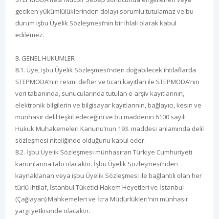
geciken yükümlülüklerinden dolayı sorumlu tutulamaz ve bu
durum işbu Üyelik Sözleşmesi’nin bir ihlali olarak kabul
edilemez.
8. GENEL HÜKÜMLER
8.1. Üye, işbu Üyelik Sözleşmesi’nden doğabilecek ihtilaflarda
STEPMODA’nın resmi defter ve ticari kayıtları ile STEPMODA’nın
veri tabanında, sunucularında tutulan e-arşiv kayıtlarının,
elektronik bilgilerin ve bilgisayar kayıtlarının, bağlayıcı, kesin ve
münhasır delil teşkil edeceğini ve bu maddenin 6100 sayılı
Hukuk Muhakemeleri Kanunu’nun 193. maddesi anlamında delil
sözleşmesi niteliğinde olduğunu kabul eder.
8.2. İşbu Üyelik Sözleşmesi münhasıran Türkiye Cumhuriyeti
kanunlarına tabi olacaktır. İşbu Üyelik Sözleşmesi’nden
kaynaklanan veya işbu Üyelik Sözleşmesi ile bağlantılı olan her
türlü ihtilaf, İstanbul Tüketici Hakem Heyetleri ve İstanbul
(Çağlayan) Mahkemeleri ve İcra Müdürlükleri'nin münhasır
yargı yetkisinde olacaktır.