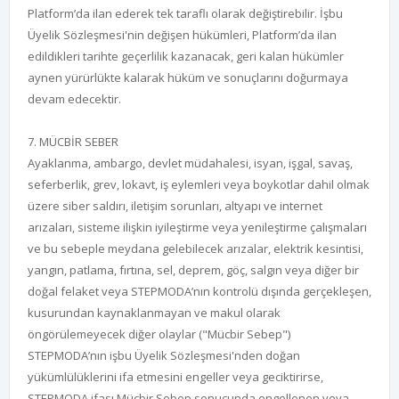
Platform’da ilan ederek tek taraflı olarak değiştirebilir. İşbu
Üyelik Sözleşmesi'nin değişen hükümleri, Platform’da ilan
edildikleri tarihte geçerlilik kazanacak, geri kalan hükümler
aynen yürürlükte kalarak hüküm ve sonuçlarını doğurmaya
devam edecektir.
7. MÜCBİR SEBER
Ayaklanma, ambargo, devlet müdahalesi, isyan, işgal, savaş,
seferberlik, grev, lokavt, iş eylemleri veya boykotlar dahil olmak
üzere siber saldırı, iletişim sorunları, altyapı ve internet
arızaları, sisteme ilişkin iyileştirme veya yenileştirme çalışmaları
ve bu sebeple meydana gelebilecek arızalar, elektrik kesintisi,
yangın, patlama, fırtına, sel, deprem, göç, salgın veya diğer bir
doğal felaket veya STEPMODA’nın kontrolü dışında gerçekleşen,
kusurundan kaynaklanmayan ve makul olarak
öngörülemeyecek diğer olaylar ("Mücbir Sebep")
STEPMODA’nın işbu Üyelik Sözleşmesi'nden doğan
yükümlülüklerini ifa etmesini engeller veya geciktirirse,
STEPMODA ifası Mücbir Sebep sonucunda engellenen veya