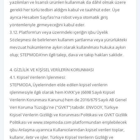
yazılımları ve lisanslı ürünleri kullanmak da dâhil olmak üzere
gerekli her türlü tedbiri aldığını kabul ve taahhüt eder. Üye
ayrıca Hesabım Sayfası'na robot veya otomatik giriş
yöntemleriyle girmeyeceğini kabul eder.
3.12. Platform’un veya üzerindeki içeriğin işbu Üyelik
Sözleşmesi ile belirlenen kullanım şartlarına veya yürürlükteki
mevzuat hükümlerine aykırı olarak kullanılması hukuka aykırı
olup; STEPMODA’nın ilgili talep, dava ve takip hakları saklıdır.
4. GİZLİLİK VE KİŞİSEL VERİLERİN KORUNMASI
4.1. Kişisel Verilerin İşlenmesi:
STEPMODA, Üyelerinden elde edilen kişisel verilerin
işlenmesiyle ilgili olarak hem KVKK'ye (6698 Sayılı Kişisel
Verilerin Korunması Kanunu) hem de 2016/679 Sayılı AB Genel
Veri Koruma Tüzüğü'ne ("GVKT") tabidir. ENVOOY, Türkiye
Kişisel Verilerin Gizliliği ve Korunması Politikası ve GVKT Gizlilik
Politikası ve www.stepmoda.com platformundan erişilebilecek
işbu Anlaşma uyarınca Kullanıcılarından kişisel verileri toplar,
kullanır, iletir ve işler. Türkiye Kişisel Verilerin Gizliliği ve