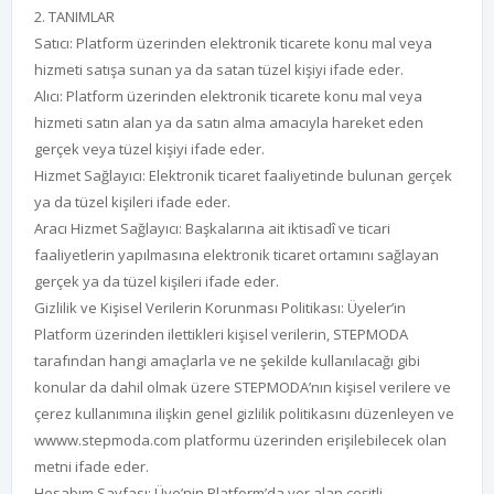
2. TANIMLAR
Satıcı: Platform üzerinden elektronik ticarete konu mal veya
hizmeti satışa sunan ya da satan tüzel kişiyi ifade eder.
Alıcı: Platform üzerinden elektronik ticarete konu mal veya
hizmeti satın alan ya da satın alma amacıyla hareket eden
gerçek veya tüzel kişiyi ifade eder.
Hizmet Sağlayıcı: Elektronik ticaret faaliyetinde bulunan gerçek
ya da tüzel kişileri ifade eder.
Aracı Hizmet Sağlayıcı: Başkalarına ait iktisadî ve ticari
faaliyetlerin yapılmasına elektronik ticaret ortamını sağlayan
gerçek ya da tüzel kişileri ifade eder.
Gizlilik ve Kişisel Verilerin Korunması Politikası: Üyeler’in
Platform üzerinden ilettikleri kişisel verilerin, STEPMODA
tarafından hangi amaçlarla ve ne şekilde kullanılacağı gibi
konular da dahil olmak üzere STEPMODA’nın kişisel verilere ve
çerez kullanımına ilişkin genel gizlilik politikasını düzenleyen ve
wwww.stepmoda.com platformu üzerinden erişilebilecek olan
metni ifade eder.
Hesabım Sayfası: Üye’nin Platform’da yer alan çeşitli