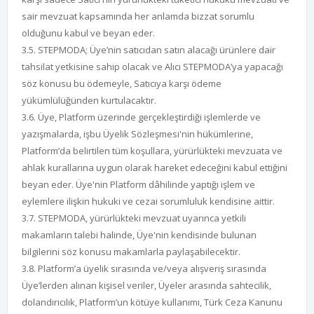
sair mevzuat kapsamında her anlamda bizzat sorumlu
olduğunu kabul ve beyan eder.
3.5. STEPMODA; Üye’nin satıcıdan satın alacağı ürünlere dair
tahsilat yetkisine sahip olacak ve Alıcı STEPMODA’ya yapacağı
söz konusu bu ödemeyle, Satıcıya karşı ödeme
yükümlülüğünden kurtulacaktır.
3.6. Üye, Platform üzerinde gerçekleştirdiği işlemlerde ve
yazışmalarda, işbu Üyelik Sözleşmesi'nin hükümlerine,
Platform’da belirtilen tüm koşullara, yürürlükteki mevzuata ve
ahlak kurallarına uygun olarak hareket edeceğini kabul ettiğini
beyan eder. Üye'nin Platform dâhilinde yaptığı işlem ve
eylemlere ilişkin hukuki ve cezai sorumluluk kendisine aittir.
3.7. STEPMODA, yürürlükteki mevzuat uyarınca yetkili
makamların talebi halinde, Üye'nin kendisinde bulunan
bilgilerini söz konusu makamlarla paylaşabilecektir.
3.8. Platform’a üyelik sırasında ve/veya alışveriş sırasında
Üye’lerden alınan kişisel veriler, Üyeler arasında sahtecilik,
dolandırıcılık, Platform’un kötüye kullanımı, Türk Ceza Kanunu