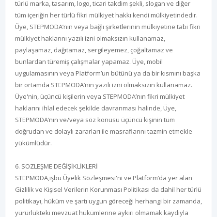
türlü marka, tasarım, logo, ticari takdim şekli, slogan ve diğer
tüm içeriğin her türlü fikri mülkiyet hakkı kendi mülkiyetindedir.
Üye, STEPMODA’nın veya bağlı şirketlerinin mülkiyetine tabi fikri
mülkiyet haklarını yazılı izni olmaksızın kullanamaz,
paylaşamaz, dağıtamaz, sergileyemez, çoğaltamaz ve
bunlardan türemiş çalışmalar yapamaz. Üye, mobil
uygulamasının veya Platform’un bütünü ya da bir kısmını başka
bir ortamda STEPMODA’nın yazılı izni olmaksızın kullanamaz.
Üye'nin, üçüncü kişilerin veya STEPMODA’nın fikri mülkiyet
haklarını ihlal edecek şekilde davranması halinde, Üye,
STEPMODA’nın ve/veya söz konusu üçüncü kişinin tüm
doğrudan ve dolaylı zararları ile masraflarını tazmin etmekle
yükümlüdür.
6. SÖZLEŞME DEĞİŞİKLİKLERİ
STEPMODA,işbu Üyelik Sözleşmesi'ni ve Platform’da yer alan
Gizlilik ve Kişisel Verilerin Korunması Politikası da dahil her türlü
politikayı, hüküm ve şartı uygun göreceği herhangi bir zamanda,
yürürlükteki mevzuat hükümlerine aykırı olmamak kaydıyla