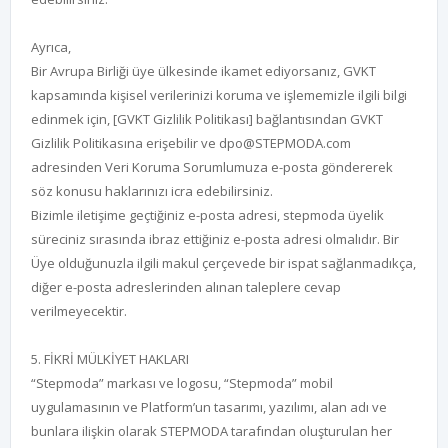
Ayrıca,
Bir Avrupa Birliği üye ülkesinde ikamet ediyorsanız, GVKT
kapsamında kişisel verilerinizi koruma ve işlememizle ilgili bilgi
edinmek için, [GVKT Gizlilik Politikası] bağlantısından GVKT
Gizlilik Politikasına erişebilir ve dpo@STEPMODA.com
adresinden Veri Koruma Sorumlumuza e-posta göndererek
söz konusu haklarınızı icra edebilirsiniz.
Bizimle iletişime geçtiğiniz e-posta adresi, stepmoda üyelik
süreciniz sırasında ibraz ettiğiniz e-posta adresi olmalıdır. Bir
Üye olduğunuzla ilgili makul çerçevede bir ispat sağlanmadıkça,
diğer e-posta adreslerinden alınan taleplere cevap
verilmeyecektir.
5. FİKRİ MÜLKİYET HAKLARI
“Stepmoda” markası ve logosu, “Stepmoda” mobil
uygulamasının ve Platform’un tasarımı, yazılımı, alan adı ve
bunlara ilişkin olarak STEPMODA tarafından oluşturulan her