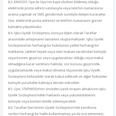
8.3. ENVOOY, Üye ile Üye'nin kayıt olurken bildirmiş olduğu
elektronik posta adresi vasıtasıyla veya telefon numarasına
arama yapmak ve SMS göndermek suretiyle iletişim kuracaktır.
Üye, elektronik posta adresini ve telefon numarasını güncel
tutmakla yükümlüdür.
8.4. İşbu Üyelik Sözleşmesi, konuya ilişkin olarak Taraflar
arasındaki anlaşmanın tamamını oluşturmaktadır. İşbu Üyelik
Sözleşmesi’nin herhangi bir hükmünün yetkili herhangi bir
mahkeme, tahkim heyeti veya idari makam tarafından tümüyle
veya kısmen geçersiz veya uygulanamaz olduğu veya makul
olmadığına karar verilmesi halinde, söz konusu geçersizlik,
uygulanamazlık veya makul olmama ölçüsünde işbu Üyelik
Sözleşmesi bölünebilir olarak kabul edilecek ve diğer hükümler
tümüyle yürürlükte kalmaya devam edecektir.
8.5. Üye, STEPMODA’nın önceden yazılı onayını almaksızın işbu
Üyelik Sözleşmesi’ndeki haklarını veya yükümlülüklerini
tümüyle veya kısmen temlik edemeyecektir.
8.6. Taraflar'dan birinin Üyelik Sözleşmesi'nde kendisine
verilen herhangi bir hakkı kullanmaması ya da icra etmemesi,