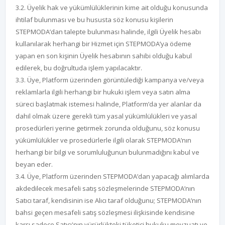
3.2. Üyelik hak ve yükümlülüklerinin kime ait olduğu konusunda
ihtilaf bulunması ve bu hususta söz konusu kişilerin
STEPMODA’dan talepte bulunması halinde, ilgili Üyelik hesabı
kullanılarak herhangi bir Hizmet için STEPMODA’ya ödeme
yapan en son kişinin Üyelik hesabının sahibi olduğu kabul
edilerek, bu doğrultuda işlem yapılacaktır.
3.3. Üye, Platform üzerinden görüntülediği kampanya ve/veya
reklamlarla ilgili herhangi bir hukuki işlem veya satın alma
süreci başlatmak istemesi halinde, Platform’da yer alanlar da
dahil olmak üzere gerekli tüm yasal yükümlülükleri ve yasal
prosedürleri yerine getirmek zorunda olduğunu, söz konusu
yükümlülükler ve prosedürlerle ilgili olarak STEPMODA’nın
herhangi bir bilgi ve sorumluluğunun bulunmadığını kabul ve
beyan eder.
3.4. Üye, Platform üzerinden STEPMODA’dan yapacağı alımlarda
akdedilecek mesafeli satış sözleşmelerinde STEPMODA’nın
Satıcı taraf, kendisinin ise Alıcı taraf olduğunu; STEPMODA’nın
bahsi geçen mesafeli satış sözleşmesi ilişkisinde kendisine
karşı sadece Satıcı'nın yürürlükteki tüketici hukuku mevzuatı ve